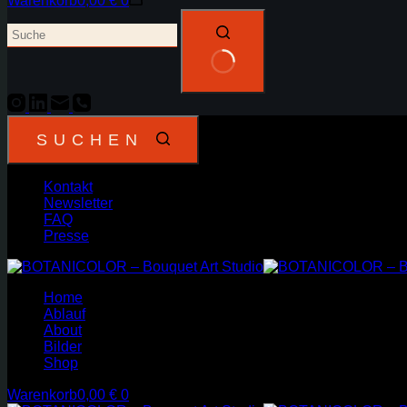
Warenkorb
0,00
€
0
SUCHEN
Kontakt
Newsletter
FAQ
Presse
Home
Ablauf
About
Bilder
Shop
Warenkorb
0,00
€
0